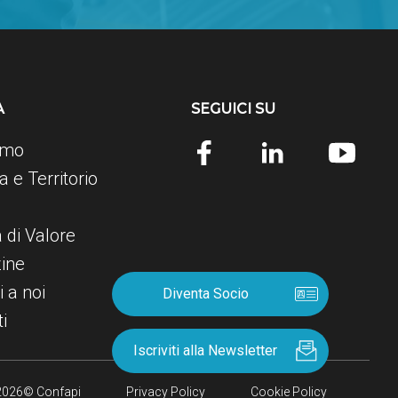
A
SEGUICI SU
amo
 e Territorio
e
a di Valore
ine
i a noi
Diventa Socio
i
Iscriviti alla Newsletter
2026© Confapi
Privacy Policy
Cookie Policy