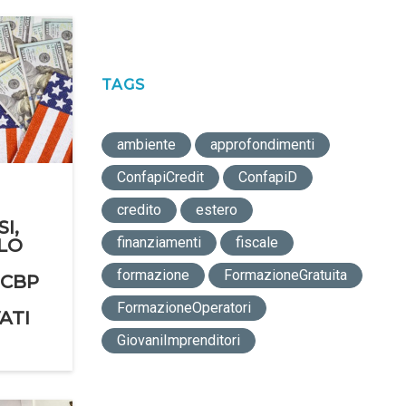
TAGS
ambiente
approfondimenti
ConfapiCredit
ConfapiD
credito
estero
I,
finanziamenti
fiscale
LO
formazione
FormazioneGratuita
 CBP
FormazioneOperatori
ATI
GiovaniImprenditori