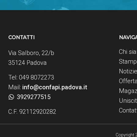
CONTATTI
NAVIG
Chi si
Via Salboro, 22/b
Stampa
35124 Padova
Notizi
Tel: 049 8072273
Offert
Mail:
info@confapi.padova.it
Magaz
3929277515
Uniscit
Contatt
C.F. 92112920282
Copyright 