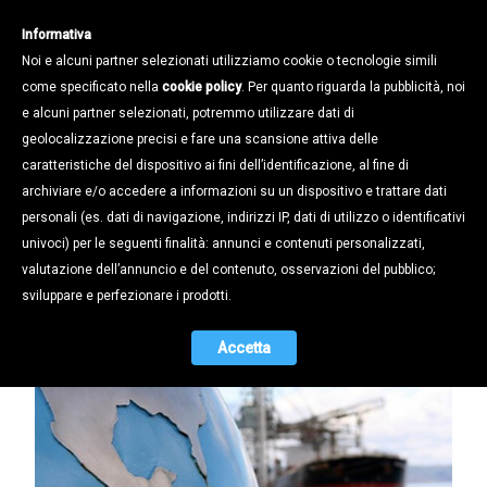
Informativa
Noi e alcuni partner selezionati utilizziamo cookie o tecnologie simili
come specificato nella
cookie policy
. Per quanto riguarda la pubblicità, noi
e alcuni partner selezionati, potremmo utilizzare dati di
geolocalizzazione precisi e fare una scansione attiva delle
Notizie /
caratteristiche del dispositivo ai fini dell’identificazione, al fine di
“GESTIRE IL COMMERCIO ESTERO”:
archiviare e/o accedere a informazioni su un dispositivo e trattare dati
LE NOSTRE AZIENDE SONO I NOSTRI
personali (es. dati di navigazione, indirizzi IP, dati di utilizzo o identificativi
MIGLIORI REFERENTI
univoci) per le seguenti finalità: annunci e contenuti personalizzati,
valutazione dell’annuncio e del contenuto, osservazioni del pubblico;
21.03.2014
sviluppare e perfezionare i prodotti.
Accetta