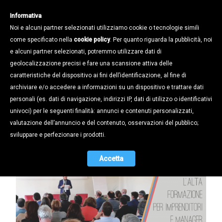
Informativa
Noi e alcuni partner selezionati utilizziamo cookie o tecnologie simili
come specificato nella
cookie policy
. Per quanto riguarda la pubblicità, noi
e alcuni partner selezionati, potremmo utilizzare dati di
geolocalizzazione precisi e fare una scansione attiva delle
Notizie /
caratteristiche del dispositivo ai fini dell’identificazione, al fine di
S.PA.D.A., LA SCUOLA CHE FA…
archiviare e/o accedere a informazioni su un dispositivo e trattare dati
SCUOLA, HUB AL SERVIZIO DEGLI
personali (es. dati di navigazione, indirizzi IP, dati di utilizzo o identificativi
IMPRENDITORI DEL TERRITORIO
univoci) per le seguenti finalità: annunci e contenuti personalizzati,
valutazione dell’annuncio e del contenuto, osservazioni del pubblico;
18.11.2019
sviluppare e perfezionare i prodotti.
Accetta