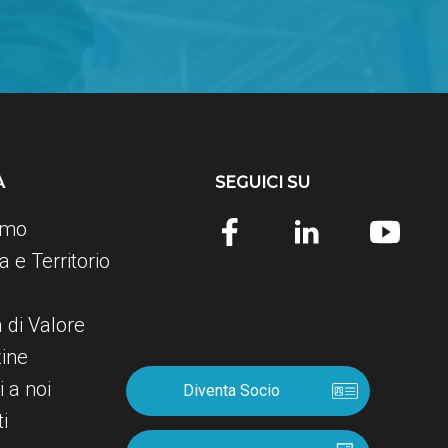
A
SEGUICI SU
amo
 e Territorio
e
a di Valore
ine
i a noi
Diventa Socio
i