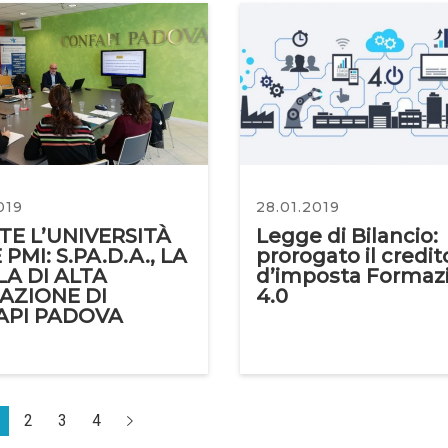
019
28.01.2019
TE L’UNIVERSITÀ
Legge di Bilancio:
PMI: S.PA.D.A., LA
prorogato il credit
A DI ALTA
d’imposta Formaz
AZIONE DI
4.0
API PADOVA
2
3
4