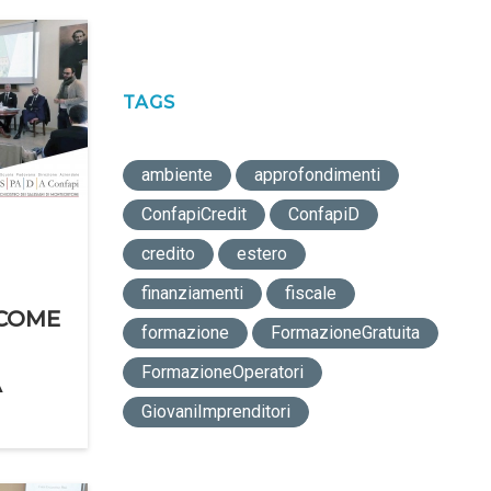
TAGS
ambiente
approfondimenti
ConfapiCredit
ConfapiD
credito
estero
finanziamenti
fiscale
 COME
formazione
FormazioneGratuita
FormazioneOperatori
A
GiovaniImprenditori