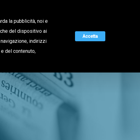
Lavora con noi
rda la pubblicità, noi e
iche del dispositivo ai
Accetta
 navigazione, indirizzi
MAGAZINE
UNISCITI A NOI
o e del contenuto,