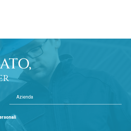
ATO,
er
personali