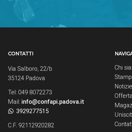
CONTATTI
NAVIG
Chi si
Via Salboro, 22/b
Stampa
35124 Padova
Notizi
Tel: 049 8072273
Offert
Mail:
info@confapi.padova.it
Magaz
3929277515
Uniscit
Contatt
C.F. 92112920282