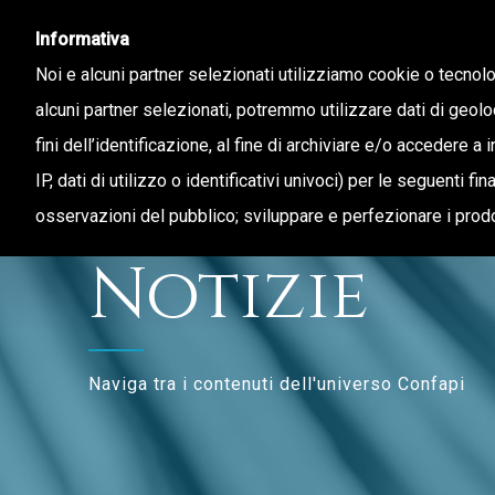
Informativa
Noi e alcuni partner selezionati utilizziamo cookie o tecnol
alcuni partner selezionati, potremmo utilizzare dati di geolo
fini dell’identificazione, al fine di archiviare e/o accedere a 
CHI SIAMO
STAMPA E TERRITORIO
IP, dati di utilizzo o identificativi univoci) per le seguenti f
osservazioni del pubblico; sviluppare e perfezionare i prodo
Notizie
Naviga tra i contenuti dell'universo Confapi