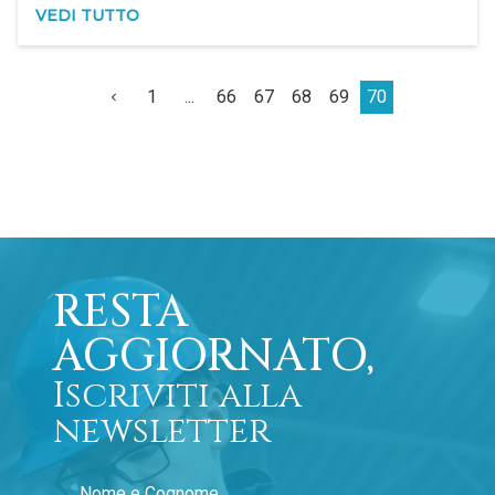
VEDI TUTTO
1
...
66
67
68
69
70
RESTA
AGGIORNATO,
Iscriviti alla
newsletter