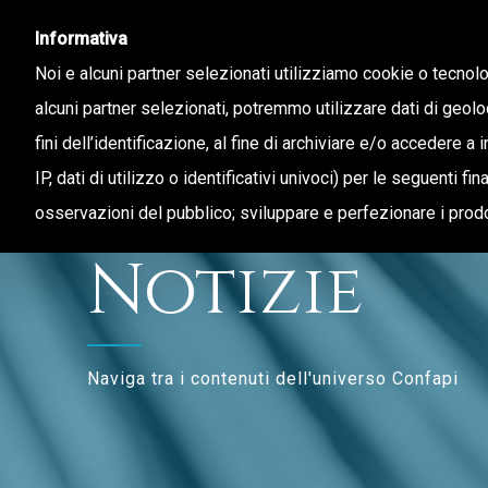
Informativa
Noi e alcuni partner selezionati utilizziamo cookie o tecnol
alcuni partner selezionati, potremmo utilizzare dati di geolo
fini dell’identificazione, al fine di archiviare e/o accedere a 
CHI SIAMO
STAMPA E TERRITORIO
IP, dati di utilizzo o identificativi univoci) per le seguenti f
osservazioni del pubblico; sviluppare e perfezionare i prodo
Notizie
Naviga tra i contenuti dell'universo Confapi