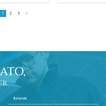
1
2
3
ATO,
er