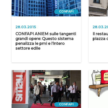
CONFAPI
28.03.2015
28.03.2
CONFAPI ANIEM sulle tangenti
Il resta
grandi opere: Questo sistema
piazza d
penalizza le pmi e l’intero
settore edile
CONFAPI