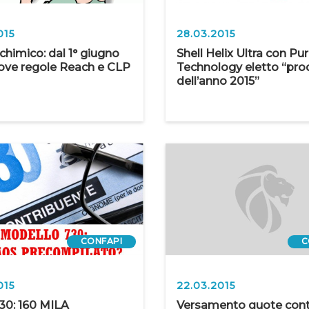
015
28.03.2015
chimico: dal 1° giugno
Shell Helix Ultra con Pu
ove regole Reach e CLP
Technology eletto “pro
dell’anno 2015”
CONFAPI
C
015
22.03.2015
0: 160 MILA
Versamento quote cont