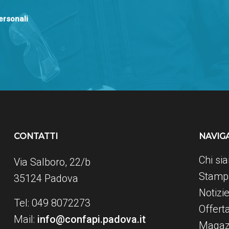
personali
CONTATTI
NAVIG
Chi si
Via Salboro, 22/b
Stampa
35124 Padova
Notizi
Tel: 049 8072273
Offert
Mail:
info@confapi.padova.it
Magaz