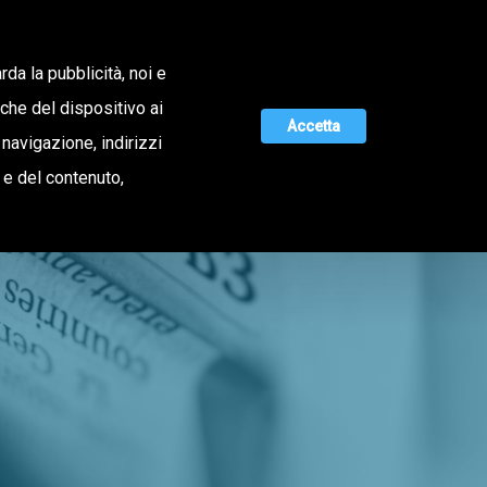
Lavora con noi
rda la pubblicità, noi e
iche del dispositivo ai
Accetta
 navigazione, indirizzi
MAGAZINE
UNISCITI A NOI
o e del contenuto,