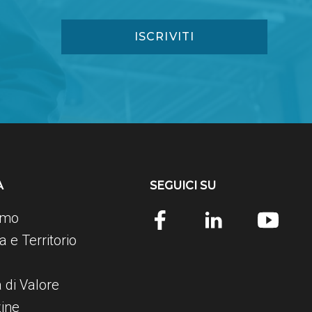
A
SEGUICI SU
amo
 e Territorio
e
a di Valore
ine