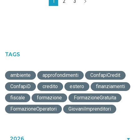
1
2
3
TAGS
ambiente
approfondimenti
ConfapiCredit
ConfapiD
credito
estero
finanziamenti
fiscale
formazione
FormazioneGratuita
FormazioneOperatori
GiovaniImprenditori
2026