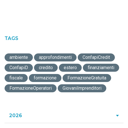
TAGS
ambiente
approfondimenti
ConfapiCredit
ConfapiD
credito
estero
finanziamenti
fiscale
formazione
FormazioneGratuita
FormazioneOperatori
GiovaniImprenditori
2026