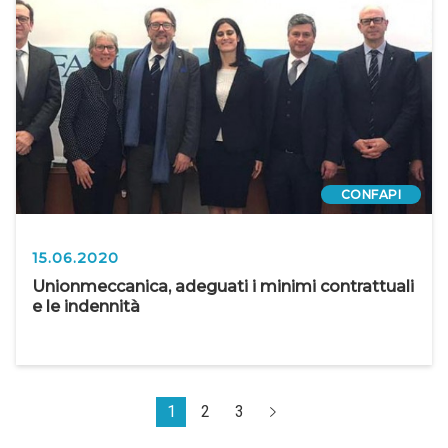
CONFAPI
15.06.2020
Unionmeccanica, adeguati i minimi contrattuali
e le indennità
1
2
3