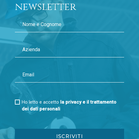
Gennaio 2013
newsletter
Gennaio 2016
Febbraio 2015
Marzo 2014
Gennaio 2015
Febbraio 2014
Ho letto e accetto
la privacy e il trattamento
dei dati personali