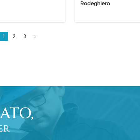
Rodeghiero
1
2
3
ATO,
er