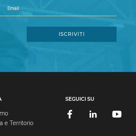
A
SEGUICI SU
amo
 e Territorio
e