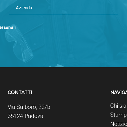
personali
CONTATTI
NAVIG
Chi si
Via Salboro, 22/b
Stampa
35124 Padova
Notizi