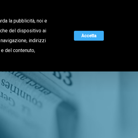
Lavora con noi
rda la pubblicità, noi e
iche del dispositivo ai
Accetta
 navigazione, indirizzi
MAGAZINE
UNISCITI A NOI
o e del contenuto,