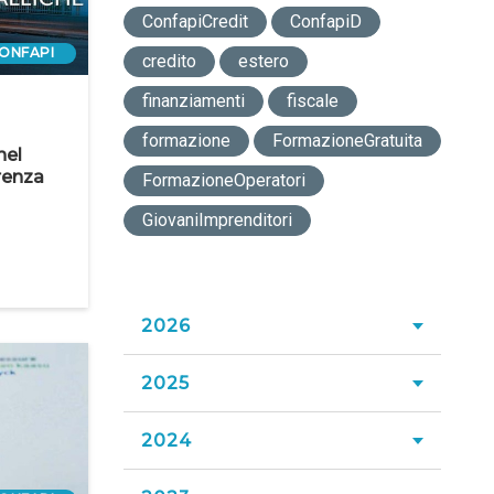
ConfapiCredit
ConfapiD
ONFAPI
credito
estero
finanziamenti
fiscale
formazione
FormazioneGratuita
nel
erenza
FormazioneOperatori
GiovaniImprenditori
2026
2025
Luglio 2026
Giugno 2026
2024
Dicembre 2025
Maggio 2026
Novembre 2025