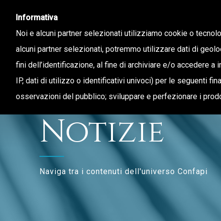
Informativa
Noi e alcuni partner selezionati utilizziamo cookie o tecnol
alcuni partner selezionati, potremmo utilizzare dati di geolo
fini dell’identificazione, al fine di archiviare e/o accedere a 
CHI SIAMO
STAMPA E TERRITORIO
IP, dati di utilizzo o identificativi univoci) per le seguenti f
osservazioni del pubblico; sviluppare e perfezionare i prodo
Notizie
Naviga tra i contenuti dell'universo Confapi