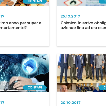
CONFAPI
C
017
25.10.2017
ltimo anno per super e
Chimico: in arrivo obbli
mmortamento?
aziende fino ad ora ese
CONFAPI
C
017
20.10.2017