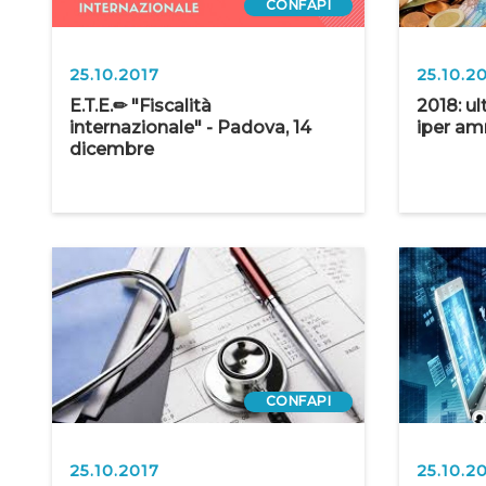
CONFAPI
25.10.2017
25.10.2
E.T.E.✏ "Fiscalità
2018: u
internazionale" - Padova, 14
iper a
dicembre
CONFAPI
25.10.2017
25.10.2