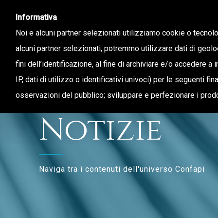
Informativa
Noi e alcuni partner selezionati utilizziamo cookie o tecnol
alcuni partner selezionati, potremmo utilizzare dati di geolo
fini dell’identificazione, al fine di archiviare e/o accedere a 
CHI SIAMO
STAMPA E TERRITORIO
IP, dati di utilizzo o identificativi univoci) per le seguenti f
osservazioni del pubblico; sviluppare e perfezionare i prodo
Notizie
Naviga tra i contenuti dell'universo Confapi