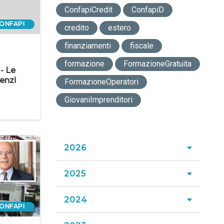
ConfapiCredit
ConfapiD
ONFAPI
credito
estero
finanziamenti
fiscale
formazione
FormazioneGratuita
- Le
enzi
FormazioneOperatori
GiovaniImprenditori
2026
2025
Luglio 2026
Giugno 2026
2024
Dicembre 2025
ONFAPI
Maggio 2026
Novembre 2025