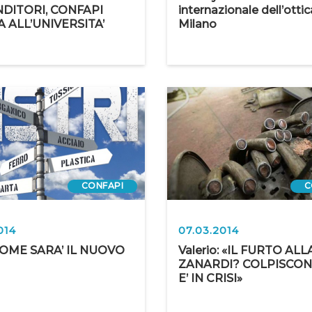
DITORI, CONFAPI
internazionale dell’ottic
 ALL’UNIVERSITA’
Milano
CONFAPI
C
014
07.03.2014
OME SARA’ IL NUOVO
Valerio: «IL FURTO ALL
ZANARDI? COLPISCON
E’ IN CRISI»