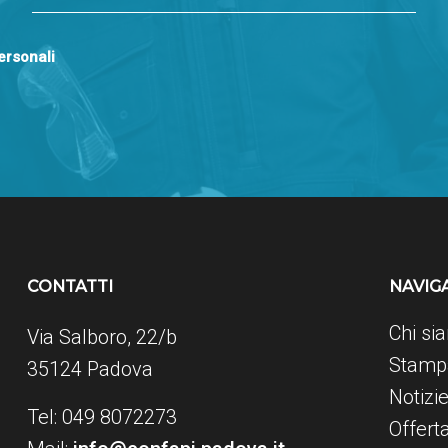
personali
CONTATTI
NAVIG
Chi si
Via Salboro, 22/b
Stampa
35124 Padova
Notizi
Tel: 049 8072273
Offert