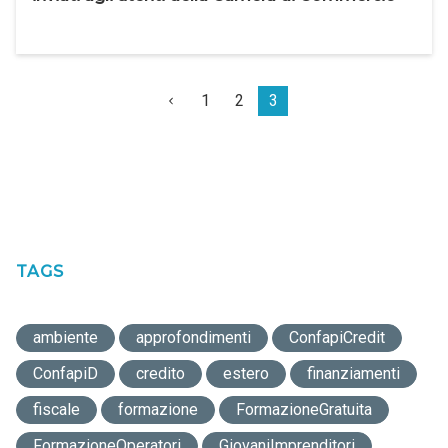
1
2
3
TAGS
ambiente
approfondimenti
ConfapiCredit
ConfapiD
credito
estero
finanziamenti
fiscale
formazione
FormazioneGratuita
FormazioneOperatori
GiovaniImprenditori