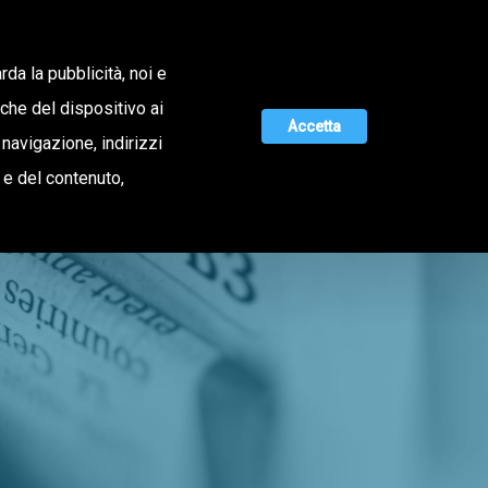
Lavora con noi
rda la pubblicità, noi e
iche del dispositivo ai
Accetta
 navigazione, indirizzi
MAGAZINE
UNISCITI A NOI
o e del contenuto,