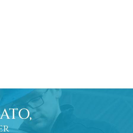
ATO,
er