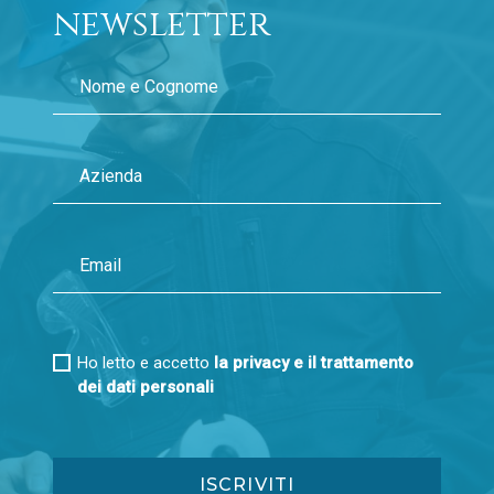
Gennaio 2013
newsletter
Gennaio 2016
Febbraio 2015
Marzo 2014
Gennaio 2015
Febbraio 2014
Ho letto e accetto
la privacy e il trattamento
dei dati personali