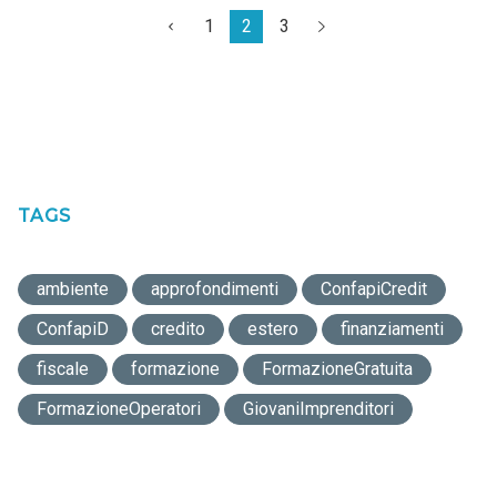
1
2
3
TAGS
ambiente
approfondimenti
ConfapiCredit
ConfapiD
credito
estero
finanziamenti
fiscale
formazione
FormazioneGratuita
FormazioneOperatori
GiovaniImprenditori