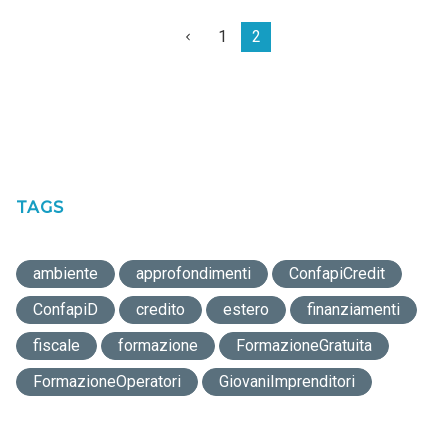
1
2
TAGS
ambiente
approfondimenti
ConfapiCredit
ConfapiD
credito
estero
finanziamenti
fiscale
formazione
FormazioneGratuita
FormazioneOperatori
GiovaniImprenditori