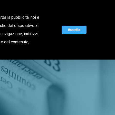
Lavora con noi
rda la pubblicità, noi e
iche del dispositivo ai
Accetta
 navigazione, indirizzi
MAGAZINE
UNISCITI A NOI
o e del contenuto,