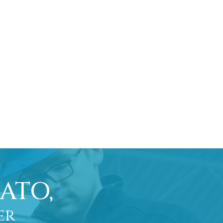
ATO,
er