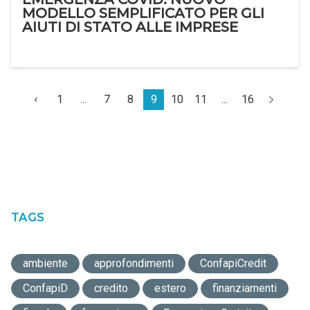
MODELLO SEMPLIFICATO PER GLI
AIUTI DI STATO ALLE IMPRESE
1
...
7
8
9
10
11
...
16
TAGS
ambiente
approfondimenti
ConfapiCredit
ConfapiD
credito
estero
finanziamenti