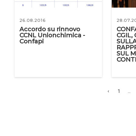
26.08.2016
28.07.2
Accordo su rinnovo
CONFA
CCNL Unionchimica -
CGIL,
Confapi
SULL
RAPP
SUL 
CONT
1
...