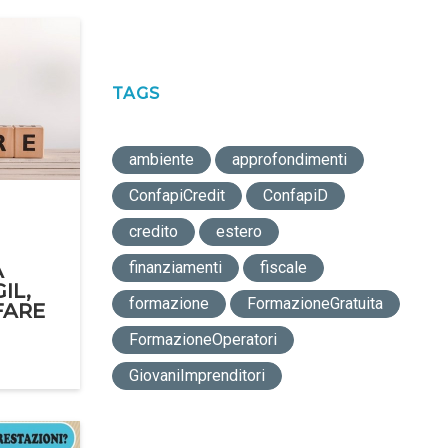
TAGS
ambiente
approfondimenti
ConfapiCredit
ConfapiD
credito
estero
finanziamenti
fiscale
A
IL,
formazione
FormazioneGratuita
FARE
FormazioneOperatori
GiovaniImprenditori