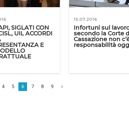
016
15.07.2016
PI, SIGLATI CON
Infortuni sul lavoro
 CISL, UIL ACCORDI
secondo la Corte d
A
Cassazione non c’
RESENTANZA E
responsabilità ogg
MODELLO
RATTUALE
4
5
6
7
8
9