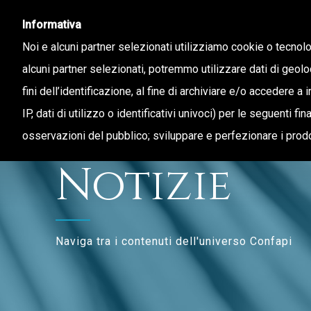
Informativa
Noi e alcuni partner selezionati utilizziamo cookie o tecnol
alcuni partner selezionati, potremmo utilizzare dati di geolo
fini dell’identificazione, al fine di archiviare e/o accedere a 
CHI SIAMO
STAMPA E TERRITORIO
IP, dati di utilizzo o identificativi univoci) per le seguenti f
osservazioni del pubblico; sviluppare e perfezionare i prodo
Notizie
Naviga tra i contenuti dell'universo Confapi