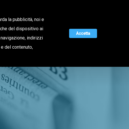
Lavora con noi
rda la pubblicità, noi e
iche del dispositivo ai
Accetta
 navigazione, indirizzi
MAGAZINE
UNISCITI A NOI
o e del contenuto,