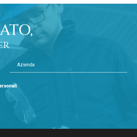
ATO,
er
personali