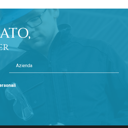
ATO,
er
personali