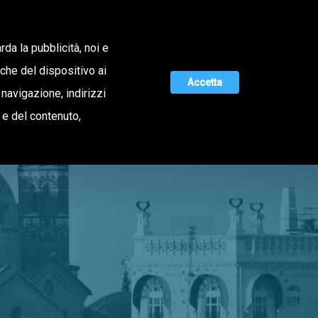
Lavora con noi
rda la pubblicità, noi e
iche del dispositivo ai
Accetta
 navigazione, indirizzi
MAGAZINE
UNISCITI A NOI
o e del contenuto,