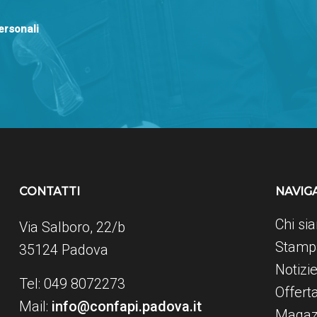
personali
CONTATTI
NAVIG
Chi si
Via Salboro, 22/b
Stampa
35124 Padova
Notizi
Tel: 049 8072273
Offert
Mail:
info@confapi.padova.it
Magaz