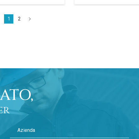
1
2
ATO,
er