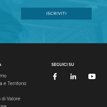
A
SEGUICI SU
amo
 e Territorio
e
a di Valore
ine