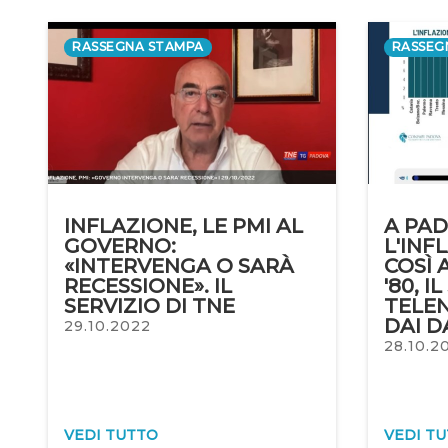
RASSEGNA STAMPA
RASSEG
INFLAZIONE, LE PMI AL
A PA
GOVERNO:
L'INF
«INTERVENGA O SARÀ
COSÌ 
RECESSIONE». IL
'80, I
SERVIZIO DI TNE
TELE
DAI D
29.10.2022
28.10.2
VEDI TUTTO
VEDI T