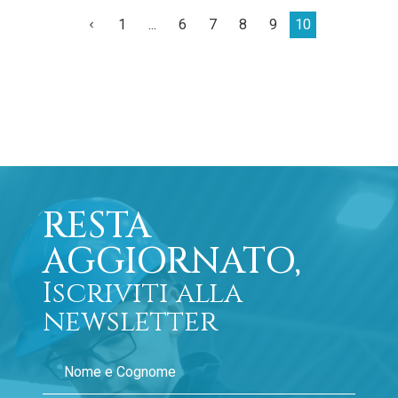
1
...
6
7
8
9
10
RESTA
AGGIORNATO,
Iscriviti alla
newsletter